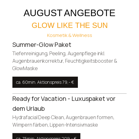
AUGUST ANGEBOTE
GLOW LIKE THE SUN
Kosmetik & Wellness
Summer-Glow Paket
Tiefenreinigung, Peeling, Augenpflege inkl.
Augenbrauenkorrektur, Feuchtigkeitsbooster &
GlowMaske
ca. 60min. Aktionspreis 79,- €
Ready for Vacation - Luxuspaket vor
dem Urlaub
Hydrafacial Deep Clean, Augenbrauen formen,
Wimpern färben, Lippen-Intensivmaske
ca. 75min. Aktionspreis 209,- €