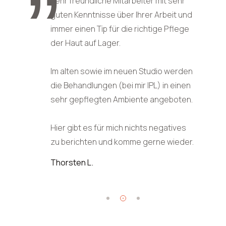
Sehr freundliche Mitarbeiter mit sehr
guten Kenntnisse über Ihrer Arbeit und
er dort
Ich 
immer einen Tip für die richtige Pflege
iges
ver
der Haut auf Lager.
) so
ästh
ngen
kos
Im alten sowie im neuen Studio werden
en Kunden
mic
die Behandlungen (bei mir IPL) in einen
auf
sehr gepflegten Ambiente angeboten.
r wieder
woh
nur
Hier gibt es für mich nichts negatives
Stef
zu berichten und komme gerne wieder.
Thorsten L.