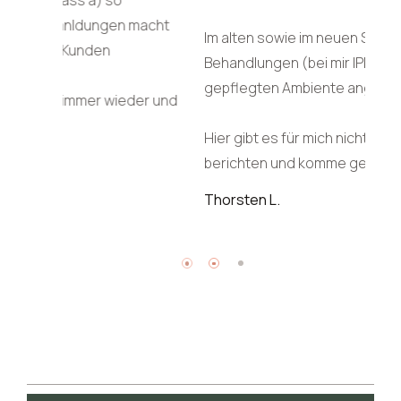
for
 macht
Beh
Im alten sowie im neuen Studio werden die
seh
Behandlungen (bei mir IPL) in einen sehr
imm
gepflegten Ambiente angeboten.
eder und
ent
Emp
Hier gibt es für mich nichts negatives zu
Ste
berichten und komme gerne wieder.
Thorsten L.