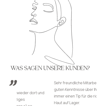
WAS SAGEN UNSERE KUNDEN?
Sehr freundliche Mitarbeiter mit sehr
guten Kenntnisse über Ihrer Arbeit und
ort und
Ich
immer einen Tip für die richtige Pflege der
ver
Haut auf Lager.